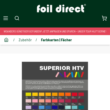
WOANDERS GÜNSTIGER GEFUNDEN? JETZT ANFRAGEN UND SPAREN – UNSER TEAM HILFT GERNE!
/
Zubehör
/
Farbkarten | Fächer