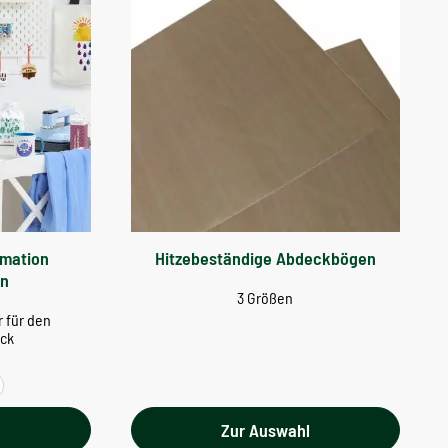
imation
Hitzebeständige Abdeckbögen
en
3 Größen
 für den
uck
l
Zur Auswahl