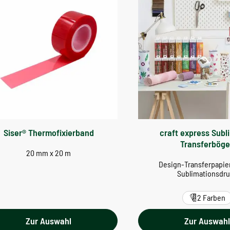
Siser® Thermofixierband
craft express Subl
Transferbög
20 mm x 20 m
Design-Transferpapier
Sublimationsdr
2 Farben
Zur Auswahl
Zur Auswah