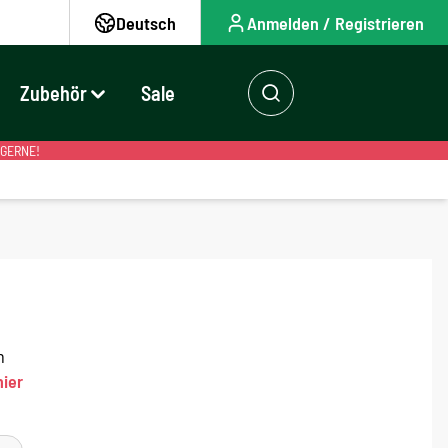
Deutsch
Anmelden / Registrieren
Zubehör
Sale
 GERNE!
h
hier