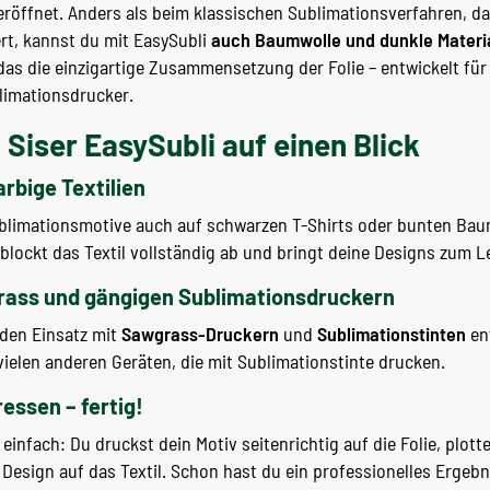
röffnet. Anders als beim klassischen Sublimationsverfahren, da
ert, kannst du mit EasySubli
auch Baumwolle und dunkle Materi
as die einzigartige Zusammensetzung der Folie – entwickelt fü
limationsdrucker.
 Siser EasySubli auf einen Blick
arbige Textilien
ublimationsmotive auch auf schwarzen T-Shirts oder bunten Ba
blockt das Textil vollständig ab und bringt deine Designs zum L
rass und gängigen Sublimationsdruckern
r den Einsatz mit
Sawgrass-Druckern
und
Sublimationstinten
ent
vielen anderen Geräten, die mit Sublimationstinte drucken.
ressen – fertig!
infach: Du druckst dein Motiv seitenrichtig auf die Folie, plotte
 Design auf das Textil. Schon hast du ein professionelles Ergebn