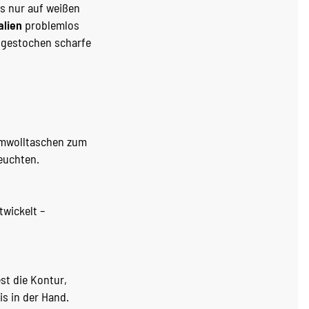
s nur auf weißen
alien
problemlos
r gestochen scharfe
umwolltaschen zum
euchten.
wickelt –
st die Kontur,
is in der Hand.