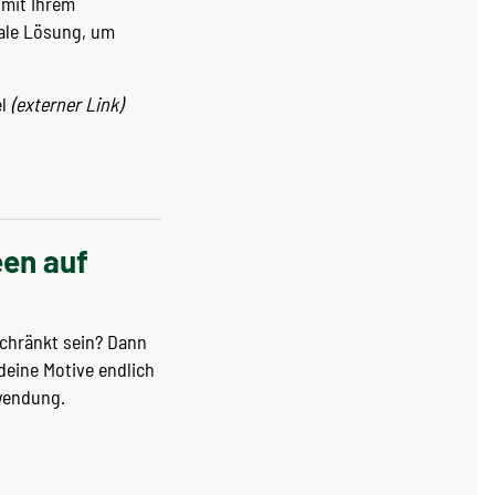
 mit Ihrem
eale Lösung, um
el
(externer Link)
een auf
eschränkt sein? Dann
deine Motive endlich
nwendung.