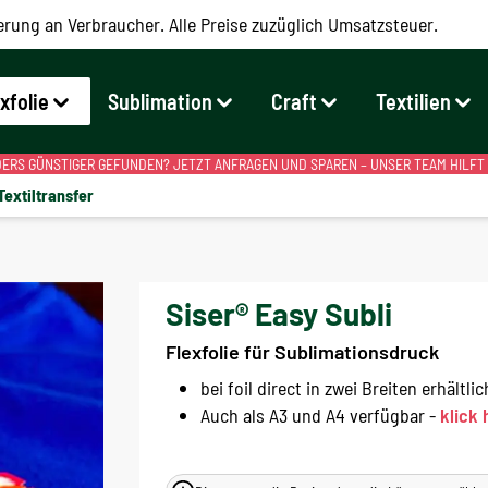
erung an Verbraucher. Alle Preise zuzüglich Umsatzsteuer.
exfolie
Sublimation
Craft
Textilien
RS GÜNSTIGER GEFUNDEN? JETZT ANFRAGEN UND SPAREN – UNSER TEAM HILFT
Textiltransfer
Siser® Easy Subli
Flexfolie für Sublimationsdruck
bei foil direct in zwei Breiten erhältlic
Auch als A3 und A4 verfügbar -
klick 