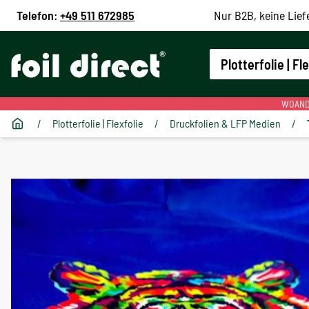
Telefon:
+49 511 672985
Nur B2B, keine Lief
Plotterfolie | Fl
WOANDE
/
Plotterfolie | Flexfolie
/
Druckfolien & LFP Medien
/