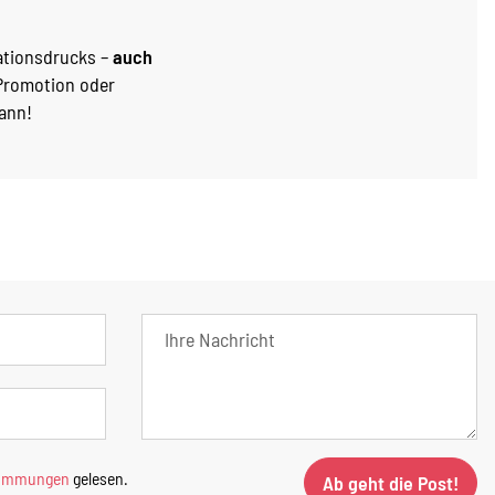
mationsdrucks –
auch
 Promotion oder
kann!
timmungen
gelesen.
Ab geht die Post!