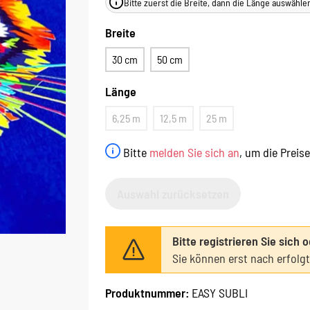
Bitte zuerst die Breite, dann die Länge auswähle
Breite
30 cm
50 cm
Länge
6,25 m
12,5 m
25 m
Bitte
melden Sie sich an
, um die Preis
Auswahl zurücksetzen
Bitte registrieren Sie sich 
Sie können erst nach erfolg
Produktnummer:
EASY SUBLI