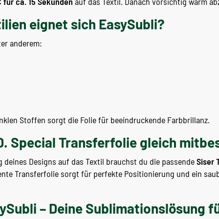
C für ca. 15 Sekunden
auf das Textil. Danach vorsichtig warm abz
ilien eignet sich EasySubli?
ter anderem:
klen Stoffen sorgt die Folie für beeindruckende Farbbrillanz.
D. Special Transferfolie gleich mitbe
g deines Designs auf das Textil brauchst du die passende
Siser 
ente Transferfolie sorgt für perfekte Positionierung und ein sau
sySubli – Deine Sublimationslösung f