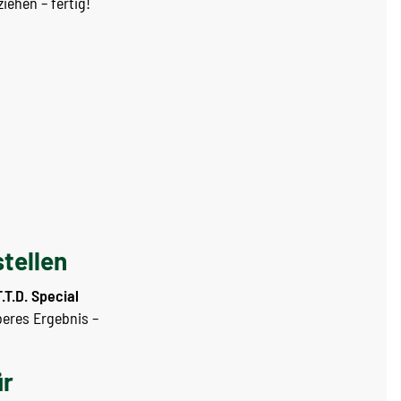
iehen – fertig!
stellen
T.T.D. Special
beres Ergebnis –
ür