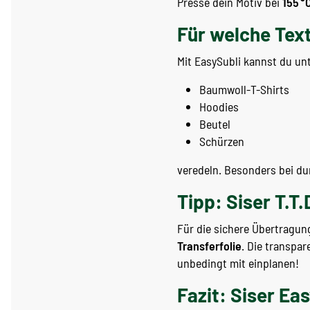
Presse dein Motiv bei
155 °
Für welche Text
Mit EasySubli kannst du un
Baumwoll-T-Shirts
Hoodies
Beutel
Schürzen
veredeln. Besonders bei dun
Tipp: Siser T.T.
Für die sichere Übertragun
Transferfolie
. Die transpar
unbedingt mit einplanen!
Fazit: Siser Ea