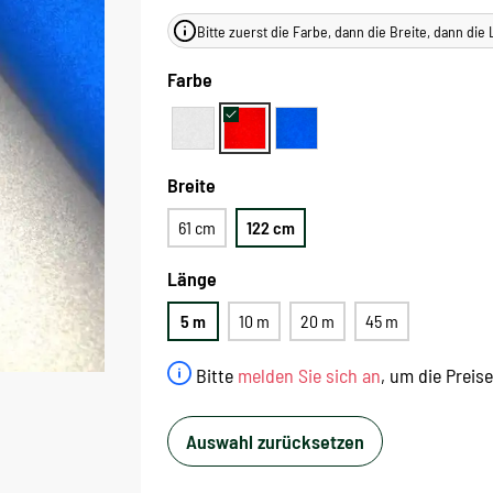
Bitte zuerst die Farbe, dann die Breite, dann di
Farbe
Breite
61 cm
122 cm
Länge
5 m
10 m
20 m
45 m
Bitte
melden Sie sich an
, um die Preis
Auswahl zurücksetzen