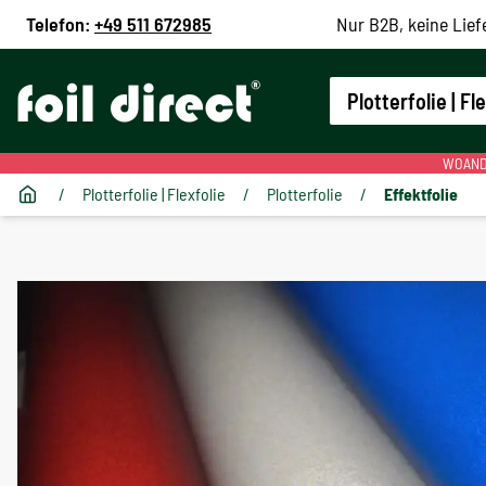
Telefon:
+49 511 672985
Nur B2B, keine Lief
Plotterfolie | Fl
WOANDE
/
Plotterfolie | Flexfolie
/
Plotterfolie
/
Effektfolie