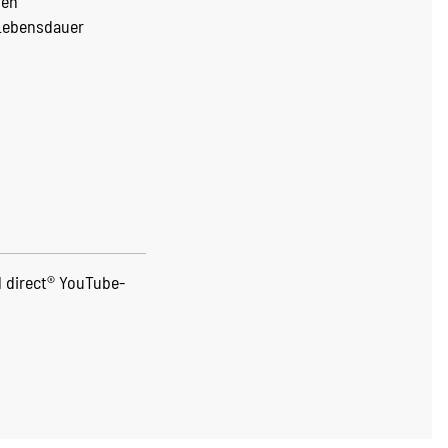
hen
 Lebensdauer
l direct® YouTube-