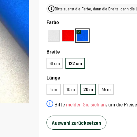
Bitte zuerst die Farbe, dann die Breite, dann di
Farbe
Breite
61 cm
122 cm
Länge
5 m
10 m
20 m
45 m
Bitte
melden Sie sich an
, um die Preis
Auswahl zurücksetzen