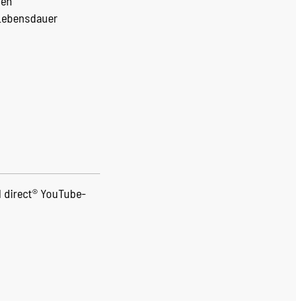
hen
 Lebensdauer
l direct® YouTube-