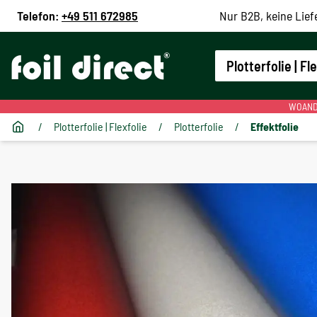
Telefon:
+49 511 672985
Nur B2B, keine Lief
Plotterfolie | Fl
WOANDE
/
Plotterfolie | Flexfolie
/
Plotterfolie
/
Effektfolie