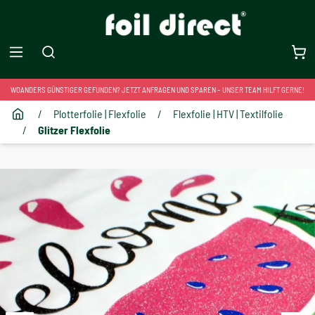
WOANDERS GÜNSTIGER GEFUNDEN? JETZT ANFRAGEN UND SPAREN – UNSER TEAM HILFT GERNE!
/
Plotterfolie | Flexfolie
/
Flexfolie | HTV | Textilfolie
/
Glitzer Flexfolie