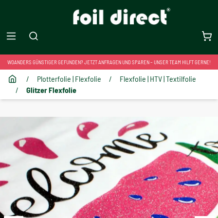
WOANDERS GÜNSTIGER GEFUNDEN? JETZT ANFRAGEN UND SPAREN – UNSER TEAM HILFT GERNE!
/
Plotterfolie | Flexfolie
/
Flexfolie | HTV | Textilfolie
/
Glitzer Flexfolie