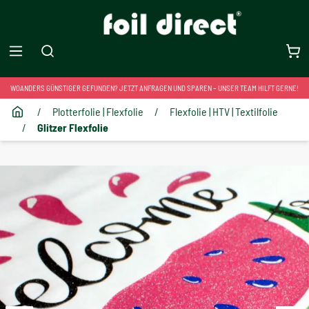
WOANDERS GÜNSTIGER GEFUNDEN? JETZT ANFRAGEN UND SPAREN – UNSER TEAM HILFT GERNE!
/
Plotterfolie | Flexfolie
/
Flexfolie | HTV | Textilfolie
/
Glitzer Flexfolie