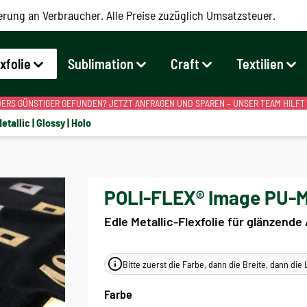
erung an Verbraucher. Alle Preise zuzüglich Umsatzsteuer.
exfolie
Sublimation
Craft
Textilien
RS GÜNSTIGER GEFUNDEN? JETZT ANFRAGEN UND SPAREN – UNSER TEAM HILFT
etallic | Glossy | Holo
POLI-FLEX® Image PU-Me
Edle Metallic-Flexfolie für glänzende
Bitte zuerst die Farbe, dann die Breite, dann di
Farbe