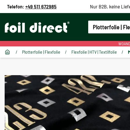
Telefon:
+49 511 672985
Nur B2B, keine Lief
Plotterfolie | Fl
WOANDE
/
Plotterfolie | Flexfolie
/
Flexfolie | HTV | Textilfolie
/
M