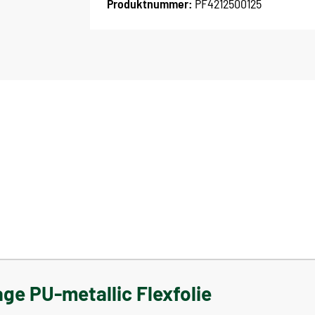
Produktnummer:
PF4212500125
ge PU-metallic Flexfolie