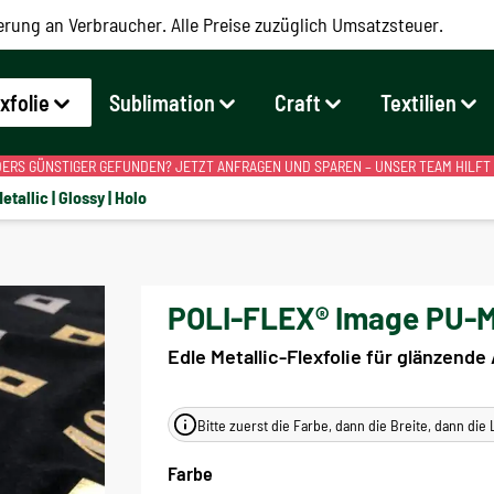
erung an Verbraucher. Alle Preise zuzüglich Umsatzsteuer.
exfolie
Sublimation
Craft
Textilien
RS GÜNSTIGER GEFUNDEN? JETZT ANFRAGEN UND SPAREN – UNSER TEAM HILFT
etallic | Glossy | Holo
POLI-FLEX® Image PU-Me
Edle Metallic-Flexfolie für glänzende
Bitte zuerst die Farbe, dann die Breite, dann di
Farbe