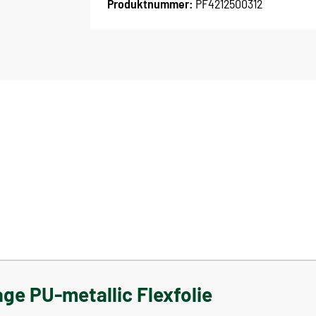
Produktnummer:
PF4212500312
ge PU-metallic Flexfolie