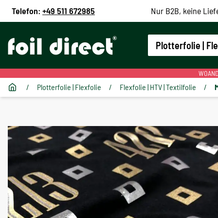
Telefon:
+49 511 672985
Nur B2B, keine Lief
Plotterfolie | Fl
WOANDE
/
Plotterfolie | Flexfolie
/
Flexfolie | HTV | Textilfolie
/
M