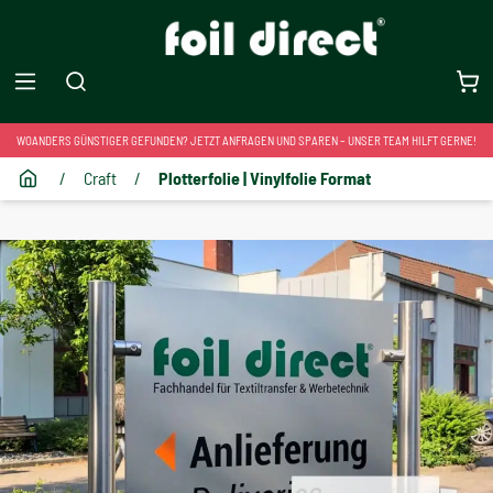
WOANDERS GÜNSTIGER GEFUNDEN? JETZT ANFRAGEN UND SPAREN – UNSER TEAM HILFT GERNE!
/
Craft
/
Plotterfolie | Vinylfolie Format