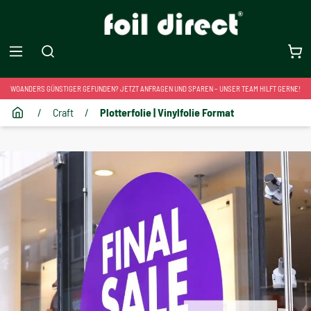
WOANDERS GÜNSTIGER GEFUNDEN? JETZT ANFRAGEN UND SPAREN – UNSER TEAM HILFT GERNE!
/
Craft
/
Plotterfolie | Vinylfolie Format