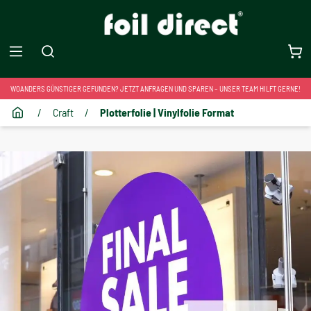
WOANDERS GÜNSTIGER GEFUNDEN? JETZT ANFRAGEN UND SPAREN – UNSER TEAM HILFT GERNE!
/
Craft
/
Plotterfolie | Vinylfolie Format