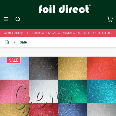
WOANDERS GÜNSTIGER GEFUNDEN? JETZT ANFRAGEN UND SPAREN – UNSER TEAM HILFT GERNE!
/
Sale
SALE