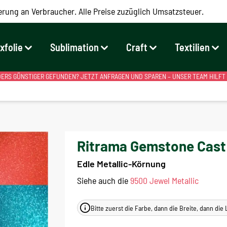
erung an Verbraucher. Alle Preise zuzüglich Umsatzsteuer.
exfolie
Sublimation
Craft
Textilien
RS GÜNSTIGER GEFUNDEN? JETZT ANFRAGEN UND SPAREN – UNSER TEAM HILFT
Ritrama Gemstone Cast 
Edle Metallic-Körnung
Siehe auch die
9500 Jewel Metallic
Bitte zuerst die Farbe, dann die Breite, dann di