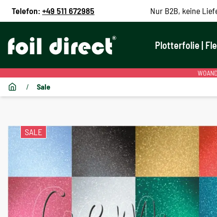
Telefon:
+49 511 672985
Nur B2B, keine Lief
Plotterfolie | Fl
WOANDE
/
Sale
SALE