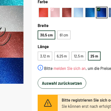
Farbe
Breite
30,5 cm
61 cm
Länge
3,12 m
6,25 m
12,5 m
25 m
Bitte
melden Sie sich an
, um die Preis
Auswahl zurücksetzen
Bitte registrieren Sie sich 
Sie können erst nach erfolg