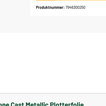
Produktnummer:
7946300250
e Cast Metallic Plotterfolie