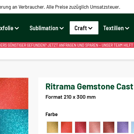
erung an Verbraucher. Alle Preise zuzüglich Umsatzsteuer.
exfolie
Sublimation
Craft
Textilien
RS GÜNSTIGER GEFUNDEN? JETZT ANFRAGEN UND SPAREN – UNSER TEAM HILFT
Ritrama Gemstone Cast M
Format 210 x 300 mm
Farbe