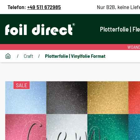
Telefon:
+49 511 672985
Nur B2B, keine Lief
Plotterfolie | Fl
WOANDE
/
Craft
/
Plotterfolie | Vinylfolie Format
SALE