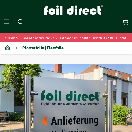
WOANDERS GÜNSTIGER GEFUNDEN? JETZT ANFRAGEN UND SPAREN – UNSER TEAM HILFT GERNE!
/
Plotterfolie | Flexfolie