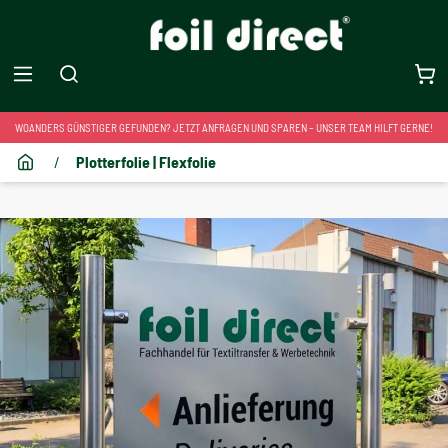
WOANDERS GÜNSTIGER GEFUNDEN? JETZT ANFRAGEN UND SPAREN – UNSER TEAM HILFT GERNE!
/
Plotterfolie | Flexfolie