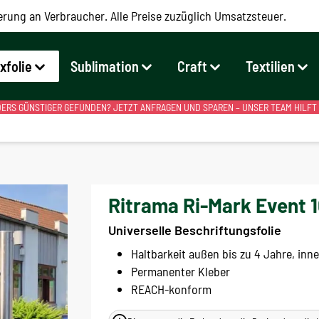
erung an Verbraucher. Alle Preise zuzüglich Umsatzsteuer.
exfolie
Sublimation
Craft
Textilien
RS GÜNSTIGER GEFUNDEN? JETZT ANFRAGEN UND SPAREN – UNSER TEAM HILFT
Ritrama Ri-Mark Event 
Universelle Beschriftungsfolie
Haltbarkeit außen bis zu 4 Jahre, inne
Permanenter Kleber
REACH-konform