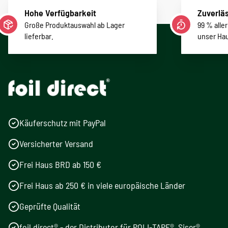
Hohe Verfügbarkeit
Zuverläs
Große Produktauswahl ab Lager
99 % alle
lieferbar.
unser Ha
Käuferschutz mit PayPal
Versicherter Versand
Frei Haus BRD ab 150 €
Frei Haus ab 250 € in viele europäische Länder
Geprüfte Qualität
foil direct® - der Distributor für POLI-TAPE®, Siser®,