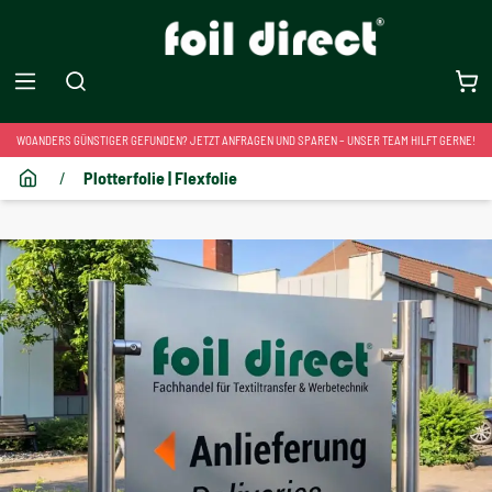
WOANDERS GÜNSTIGER GEFUNDEN? JETZT ANFRAGEN UND SPAREN – UNSER TEAM HILFT GERNE!
/
Plotterfolie | Flexfolie