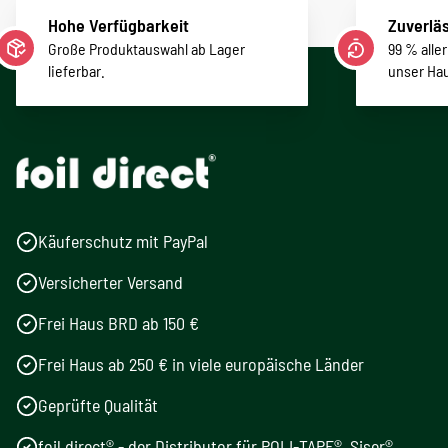
Hohe Verfügbarkeit
Zuverläs
Große Produktauswahl ab Lager
99 % alle
lieferbar.
unser Ha
Käuferschutz mit PayPal
Versicherter Versand
Frei Haus BRD ab 150 €
Frei Haus ab 250 € in viele europäische Länder
Geprüfte Qualität
foil direct® - der Distributor für POLI-TAPE®, Siser®,