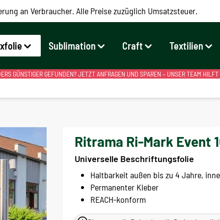
erung an Verbraucher. Alle Preise zuzüglich Umsatzsteuer.
exfolie
Sublimation
Craft
Textilien
RS GÜNSTIGER GEFUNDEN? JETZT ANFRAGEN UND SPAREN – UNSER TEAM HILFT
Ritrama Ri-Mark Event 
Universelle Beschriftungsfolie
Haltbarkeit außen bis zu 4 Jahre, inne
Permanenter Kleber
REACH-konform