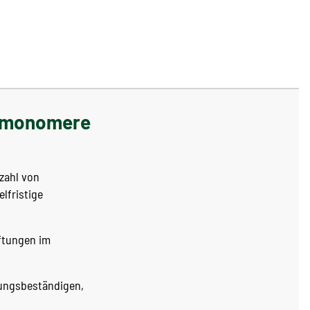
ge monomere
lzahl von
elfristige
iftungen im
erungsbeständigen,