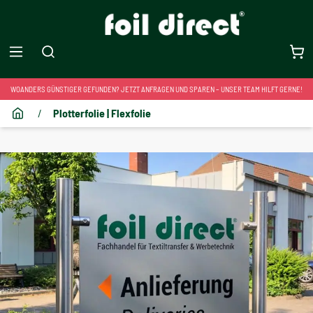
WOANDERS GÜNSTIGER GEFUNDEN? JETZT ANFRAGEN UND SPAREN – UNSER TEAM HILFT GERNE!
/
Plotterfolie | Flexfolie