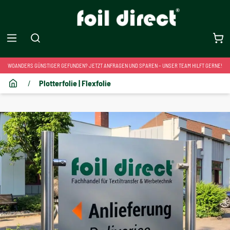
WOANDERS GÜNSTIGER GEFUNDEN? JETZT ANFRAGEN UND SPAREN – UNSER TEAM HILFT GERNE!
/
Plotterfolie | Flexfolie