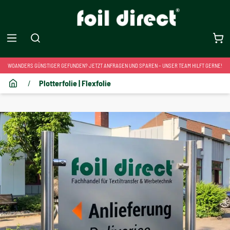
WOANDERS GÜNSTIGER GEFUNDEN? JETZT ANFRAGEN UND SPAREN – UNSER TEAM HILFT GERNE!
/
Plotterfolie | Flexfolie