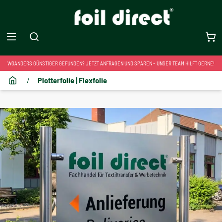
WOANDERS GÜNSTIGER GEFUNDEN? JETZT ANFRAGEN UND SPAREN – UNSER TEAM HILFT GERNE!
/
Plotterfolie | Flexfolie