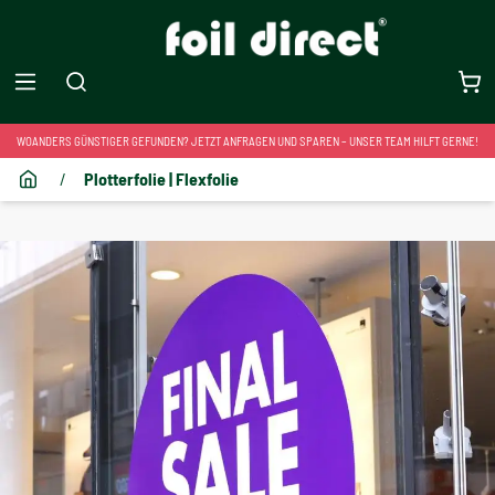
WOANDERS GÜNSTIGER GEFUNDEN? JETZT ANFRAGEN UND SPAREN – UNSER TEAM HILFT GERNE!
/
Plotterfolie | Flexfolie