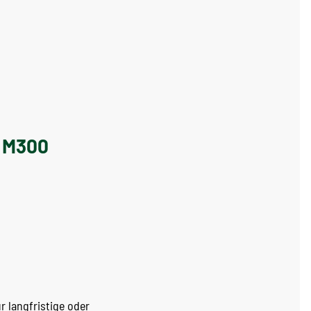
t M300
r langfristige oder