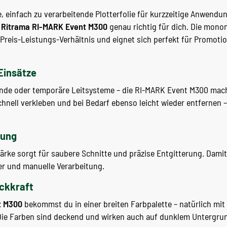
, einfach zu verarbeitende Plotterfolie für kurzzeitige Anwendu
e
Ritrama RI-MARK Event M300
genau richtig für dich. Die mono
Preis-Leistungs-Verhältnis und eignet sich perfekt für Promoti
 Einsätze
nde oder temporäre Leitsysteme – die RI-MARK Event M300 macht
 schnell verkleben und bei Bedarf ebenso leicht wieder entfernen 
tung
ärke sorgt für saubere Schnitte und präzise Entgitterung. Damit 
er und manuelle Verarbeitung.
eckkraft
t M300
bekommst du in einer breiten Farbpalette – natürlich mit
Die Farben sind deckend und wirken auch auf dunklem Untergru