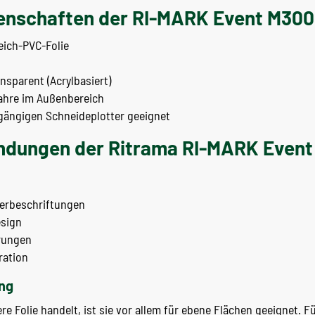
enschaften der RI-MARK Event M300
ich-PVC-Folie
sparent (Acrylbasiert)
ahre im Außenbereich
 gängigen Schneideplotter geeignet
ndungen der Ritrama RI-MARK Even
erbeschriftungen
sign
erungen
ration
ng
 Folie handelt, ist sie vor allem für ebene Flächen geeignet. Fü