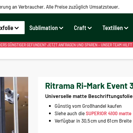
erung an Verbraucher. Alle Preise zuzüglich Umsatzsteuer.
exfolie
Sublimation
Craft
Textilien
RS GÜNSTIGER GEFUNDEN? JETZT ANFRAGEN UND SPAREN – UNSER TEAM HILFT
Ritrama Ri-Mark Event 
Universelle matte Beschriftungsfolie
Günstig vom Großhandel kaufen
Siehe auch die
SUPERIOR 4100 matte P
Verfügbar in 30,5 cm und 61 cm Breite