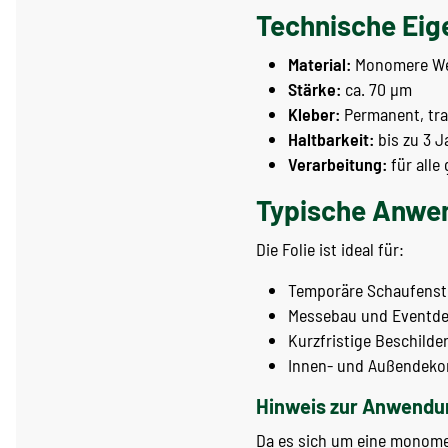
Technische Eig
Material:
Monomere We
Stärke:
ca. 70 µm
Kleber:
Permanent, tran
Haltbarkeit:
bis zu 3 J
Verarbeitung:
für alle
Typische Anwe
Die Folie ist ideal für:
Temporäre Schaufenst
Messebau und Eventde
Kurzfristige Beschild
Innen- und Außendeko
Hinweis zur Anwendu
Da es sich um eine monomere