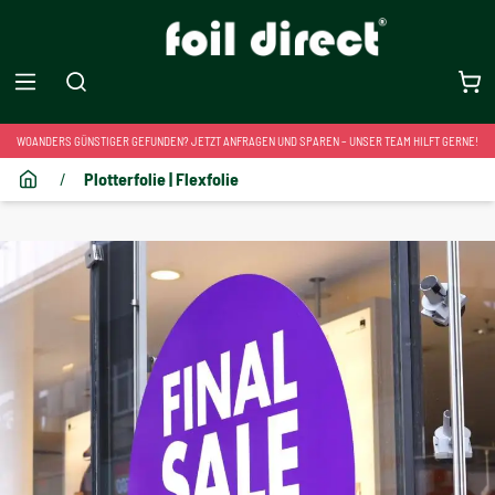
WOANDERS GÜNSTIGER GEFUNDEN? JETZT ANFRAGEN UND SPAREN – UNSER TEAM HILFT GERNE!
/
Plotterfolie | Flexfolie