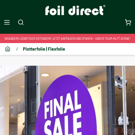
WOANDERS GÜNSTIGER GEFUNDEN? JETZT ANFRAGEN UND SPAREN – UNSER TEAM HILFT GERNE!
/
Plotterfolie | Flexfolie