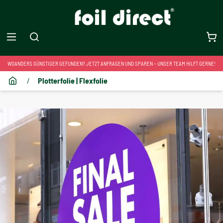
WOANDERS GÜNSTIGER GEFUNDEN? JETZT ANFRAGEN UND SPAREN – UNSER TEAM HILFT GERNE!
/
Plotterfolie | Flexfolie