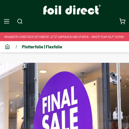
WOANDERS GÜNSTIGER GEFUNDEN? JETZT ANFRAGEN UND SPAREN – UNSER TEAM HILFT GERNE!
/
Plotterfolie | Flexfolie