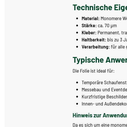
Technische Eig
Material:
Monomere We
Stärke:
ca. 70 µm
Kleber:
Permanent, tran
Haltbarkeit:
bis zu 3 J
Verarbeitung:
für alle
Typische Anwe
Die Folie ist ideal für:
Temporäre Schaufenst
Messebau und Eventde
Kurzfristige Beschild
Innen- und Außendeko
Hinweis zur Anwendu
Da es sich um eine monomere