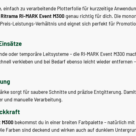
, einfach zu verarbeitende Plotterfolie für kurzzeitige Anwendu
e
Ritrama RI-MARK Event M300
genau richtig für dich. Die mono
Preis-Leistungs-Verhältnis und eignet sich perfekt für Promoti
 Einsätze
nde oder temporäre Leitsysteme – die RI-MARK Event M300 macht
 schnell verkleben und bei Bedarf ebenso leicht wieder entfernen 
tung
ärke sorgt für saubere Schnitte und präzise Entgitterung. Damit 
er und manuelle Verarbeitung.
eckkraft
t M300
bekommst du in einer breiten Farbpalette – natürlich mit
Die Farben sind deckend und wirken auch auf dunklem Untergru