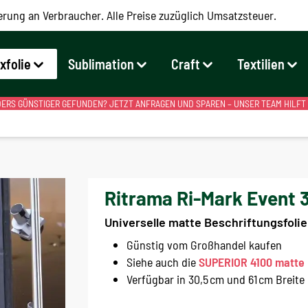
erung an Verbraucher. Alle Preise zuzüglich Umsatzsteuer.
exfolie
Sublimation
Craft
Textilien
RS GÜNSTIGER GEFUNDEN? JETZT ANFRAGEN UND SPAREN – UNSER TEAM HILFT
Ritrama Ri-Mark Event 
Universelle matte Beschriftungsfolie
Günstig vom Großhandel kaufen
Siehe auch die
SUPERIOR 4100 matte P
Verfügbar in 30,5 cm und 61 cm Breite