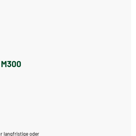
t M300
r langfristige oder