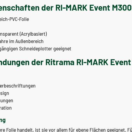
enschaften der RI-MARK Event M300
ich-PVC-Folie
sparent (Acrylbasiert)
ahre im Außenbereich
 gängigen Schneideplotter geeignet
ndungen der Ritrama RI-MARK Even
erbeschriftungen
sign
erungen
ration
ng
 Folie handelt, ist sie vor allem für ebene Flächen geeignet. Fü