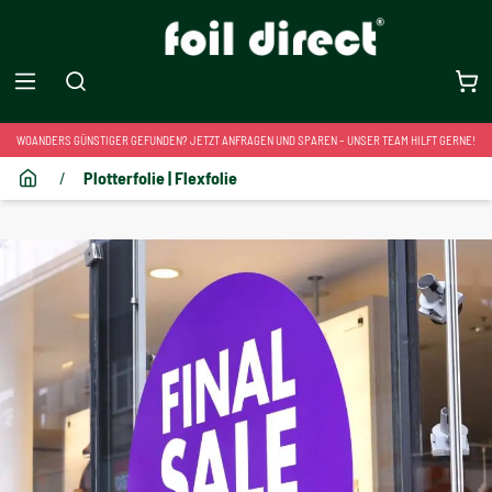
WOANDERS GÜNSTIGER GEFUNDEN? JETZT ANFRAGEN UND SPAREN – UNSER TEAM HILFT GERNE!
/
Plotterfolie | Flexfolie