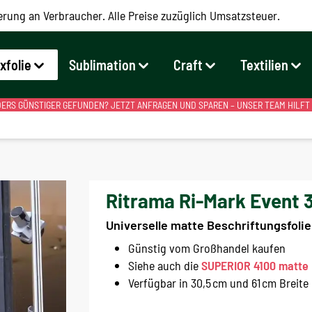
erung an Verbraucher. Alle Preise zuzüglich Umsatzsteuer.
exfolie
Sublimation
Craft
Textilien
RS GÜNSTIGER GEFUNDEN? JETZT ANFRAGEN UND SPAREN – UNSER TEAM HILFT
Ritrama Ri-Mark Event 
Universelle matte Beschriftungsfolie
Günstig vom Großhandel kaufen
Siehe auch die
SUPERIOR 4100 matte P
Verfügbar in 30,5 cm und 61 cm Breite