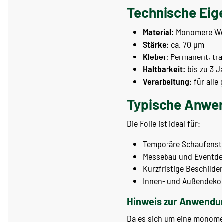
Technische Eig
Material:
Monomere We
Stärke:
ca. 70 µm
Kleber:
Permanent, tran
Haltbarkeit:
bis zu 3 J
Verarbeitung:
für alle
Typische Anwe
Die Folie ist ideal für:
Temporäre Schaufenst
Messebau und Eventde
Kurzfristige Beschild
Innen- und Außendeko
Hinweis zur Anwendu
Da es sich um eine monomere