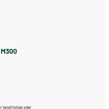
t M300
r langfristige oder