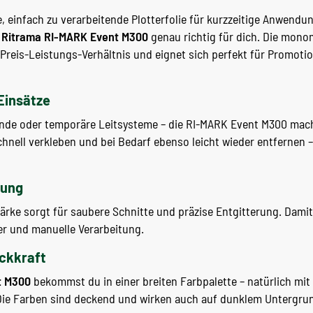
, einfach zu verarbeitende Plotterfolie für kurzzeitige Anwendu
e
Ritrama RI-MARK Event M300
genau richtig für dich. Die mono
Preis-Leistungs-Verhältnis und eignet sich perfekt für Promoti
 Einsätze
nde oder temporäre Leitsysteme – die RI-MARK Event M300 macht
 schnell verkleben und bei Bedarf ebenso leicht wieder entfernen 
tung
ärke sorgt für saubere Schnitte und präzise Entgitterung. Damit 
er und manuelle Verarbeitung.
eckkraft
t M300
bekommst du in einer breiten Farbpalette – natürlich mit
Die Farben sind deckend und wirken auch auf dunklem Untergru