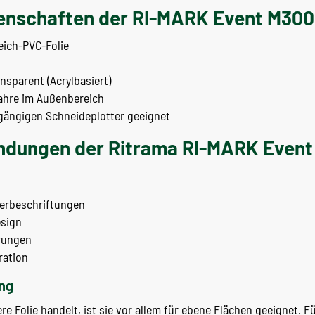
enschaften der RI-MARK Event M300
ich-PVC-Folie
sparent (Acrylbasiert)
ahre im Außenbereich
 gängigen Schneideplotter geeignet
ndungen der Ritrama RI-MARK Even
erbeschriftungen
sign
erungen
ration
ng
 Folie handelt, ist sie vor allem für ebene Flächen geeignet. Fü