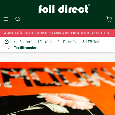
WOANDERS GÜNSTIGER GEFUNDEN? JETZT ANFRAGEN UND SPAREN – UNSER TEAM HILFT GERNE!
/
Plotterfolie | Flexfolie
/
Druckfolien & LFP Medien
/
Textiltransfer