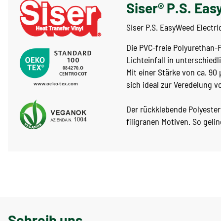
Siser® P.S. Eas
Siser P.S. EasyWeed Electri
Die PVC-freie Polyurethan-Fl
Lichteinfall in unterschie
Mit einer Stärke von ca. 90
sich ideal zur Veredelung 
Der rückklebende Polyestert
filigranen Motiven. So geli
Schreib uns