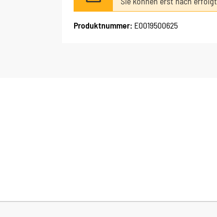
Sie können erst nach erfolg
Produktnummer:
E0019500625