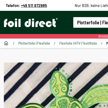
Telefon:
+49 511 672985
Nur B2B, keine Lief
Plotterfolie | Fl
WOANDE
/
Plotterfolie | Flexfolie
/
Flexfolie | HTV | Textilfolie
/
M