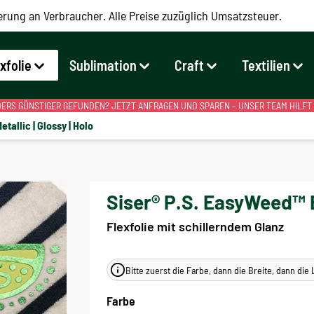
erung an Verbraucher. Alle Preise zuzüglich Umsatzsteuer.
exfolie
Sublimation
Craft
Textilien
RS GÜNSTIGER GEFUNDEN? JETZT ANFRAGEN UND SPAREN – UNSER TEAM HILFT
etallic | Glossy | Holo
Siser® P.S. EasyWeed™ E
Flexfolie mit schillerndem Glanz
Bitte zuerst die Farbe, dann die Breite, dann di
Farbe