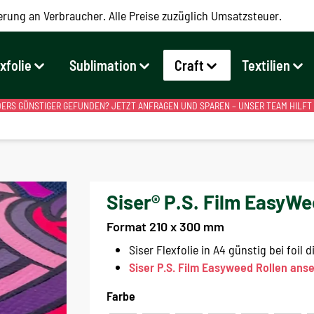
erung an Verbraucher. Alle Preise zuzüglich Umsatzsteuer.
exfolie
Sublimation
Craft
Textilien
RS GÜNSTIGER GEFUNDEN? JETZT ANFRAGEN UND SPAREN – UNSER TEAM HILFT
Siser® P.S. Film EasyWe
Format 210 x 300 mm
Siser Flexfolie in A4 günstig bei foil d
Siser P.S. Film Easyweed Rollen ans
Farbe