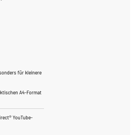
esonders für kleinere
raktischen A4-Format
irect® YouTube-