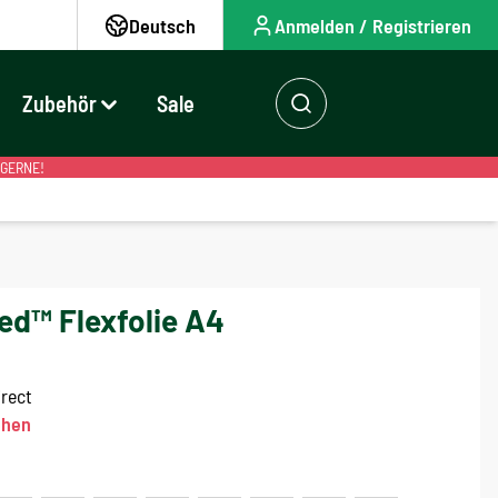
Deutsch
Anmelden / Registrieren
Zubehör
Sale
 GERNE!
ed™ Flexfolie A4
irect
ehen