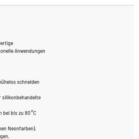
wertige
sionelle Anwendungen
 mühelos schneiden
 silikonbehandelte
bei bis zu 80 °C
men Neonfarben).
agen.