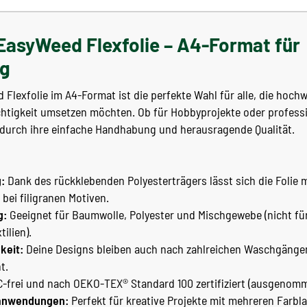
 EasyWeed Flexfolie – A4-Format für
ng
d Flexfolie im A4-Format ist die perfekte Wahl für alle, die hoch
ichtigkeit umsetzen möchten. Ob für Hobbyprojekte oder profes
t durch ihre einfache Handhabung und herausragende Qualität.
:
Dank des rückklebenden Polyesterträgers lässt sich die Folie
 bei filigranen Motiven.
g:
Geeignet für Baumwolle, Polyester und Mischgewebe (nicht für
ilien).
keit:
Deine Designs bleiben auch nach zahlreichen Waschgängen 
t.
-frei und nach OEKO-TEX® Standard 100 zertifiziert (ausgenom
tanwendungen:
Perfekt für kreative Projekte mit mehreren Farbl