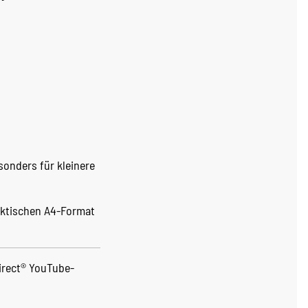
esonders für kleinere
raktischen A4-Format
irect® YouTube-