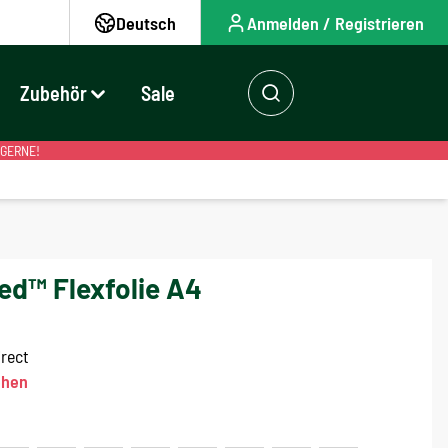
Deutsch
Anmelden / Registrieren
Zubehör
Sale
 GERNE!
ed™ Flexfolie A4
irect
ehen