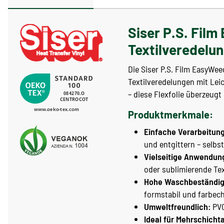
Siser P.S. Film
Textilveredelu
Die Siser P.S. Film EasyWee
Textilveredelungen mit Le
– diese Flexfolie überzeug
Produktmerkmale:
Einfache Verarbeitung
und entgittern – selbst
Vielseitige Anwendun
oder sublimierende Text
Hohe Waschbeständig
formstabil und farbech
Umweltfreundlich:
PVC
Ideal für Mehrschich