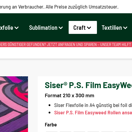
erung an Verbraucher. Alle Preise zuzüglich Umsatzsteuer.
exfolie
Sublimation
Craft
Textilien
RS GÜNSTIGER GEFUNDEN? JETZT ANFRAGEN UND SPAREN – UNSER TEAM HILFT
Siser® P.S. Film EasyWe
Format 210 x 300 mm
Siser Flexfolie in A4 günstig bei foil d
Siser P.S. Film Easyweed Rollen ans
Farbe