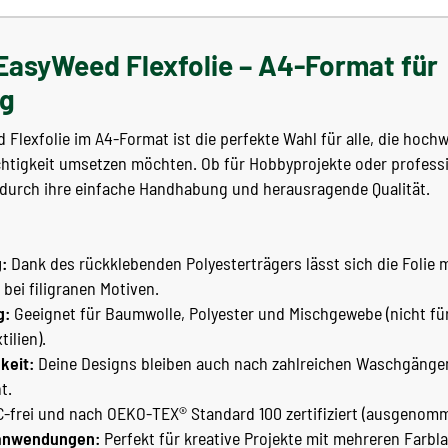
 EasyWeed Flexfolie – A4-Format für
ng
d Flexfolie im A4-Format ist die perfekte Wahl für alle, die hoch
ichtigkeit umsetzen möchten. Ob für Hobbyprojekte oder profes
t durch ihre einfache Handhabung und herausragende Qualität.
:
Dank des rückklebenden Polyesterträgers lässt sich die Folie
 bei filigranen Motiven.
g:
Geeignet für Baumwolle, Polyester und Mischgewebe (nicht für
ilien).
keit:
Deine Designs bleiben auch nach zahlreichen Waschgängen 
t.
-frei und nach OEKO-TEX® Standard 100 zertifiziert (ausgenom
tanwendungen:
Perfekt für kreative Projekte mit mehreren Farbl