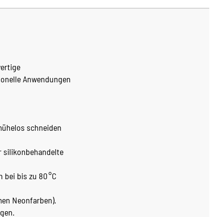
wertige
sionelle Anwendungen
 mühelos schneiden
 silikonbehandelte
bei bis zu 80 °C
men Neonfarben).
agen.