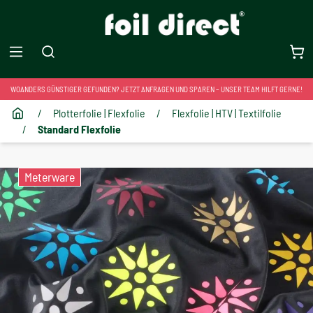
WOANDERS GÜNSTIGER GEFUNDEN? JETZT ANFRAGEN UND SPAREN – UNSER TEAM HILFT GERNE!
/
Plotterfolie | Flexfolie
/
Flexfolie | HTV | Textilfolie
/
Standard Flexfolie
Meterware