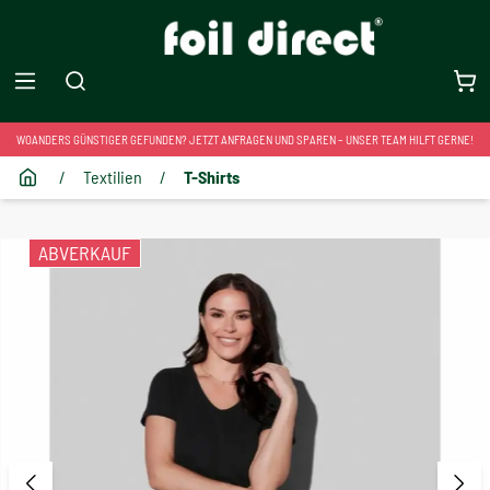
WOANDERS GÜNSTIGER GEFUNDEN? JETZT ANFRAGEN UND SPAREN – UNSER TEAM HILFT GERNE!
/
Textilien
/
T-Shirts
ABVERKAUF