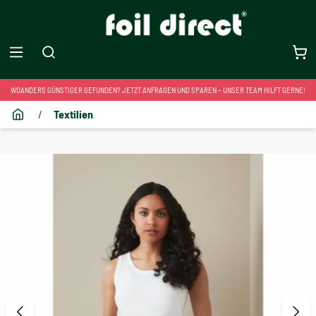
WOANDERS GÜNSTIGER GEFUNDEN? JETZT ANFRAGEN UND SPAREN – UNSER TEAM HILFT GERNE!
/
Textilien