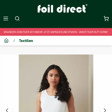
WOANDERS GÜNSTIGER GEFUNDEN? JETZT ANFRAGEN UND SPAREN – UNSER TEAM HILFT GERNE!
/
Textilien