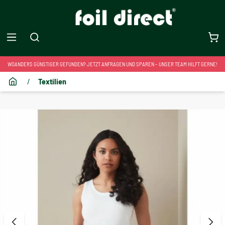
WOANDERS GÜNSTIGER GEFUNDEN? JETZT ANFRAGEN UND SPAREN – UNSER TEAM HILFT GERNE!
/
Textilien