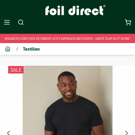
WOANDERS GÜNSTIGER GEFUNDEN? JETZT ANFRAGEN UND SPAREN – UNSER TEAM HILFT GERNE!
/
Textilien
SALE