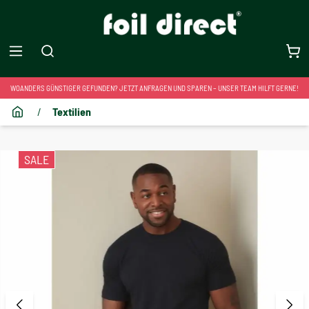
WOANDERS GÜNSTIGER GEFUNDEN? JETZT ANFRAGEN UND SPAREN – UNSER TEAM HILFT GERNE!
/
Textilien
SALE