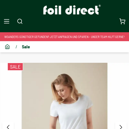
WOANDERS GÜNSTIGER GEFUNDEN? JETZT ANFRAGEN UND SPAREN – UNSER TEAM HILFT GERNE!
/
Sale
SALE