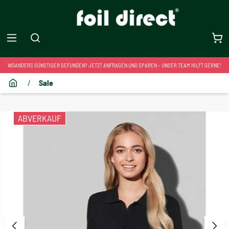
WOANDERS GÜNSTIGER GEFUNDEN? JETZT ANFRAGEN UND SPAREN – UNSER TEAM HILFT GERNE!
/
Sale
ABVERKAUF