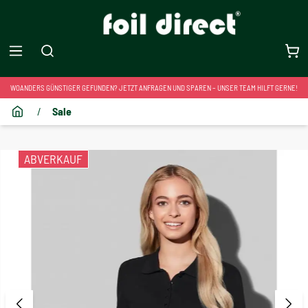
WOANDERS GÜNSTIGER GEFUNDEN? JETZT ANFRAGEN UND SPAREN – UNSER TEAM HILFT GERNE!
/
Sale
ABVERKAUF