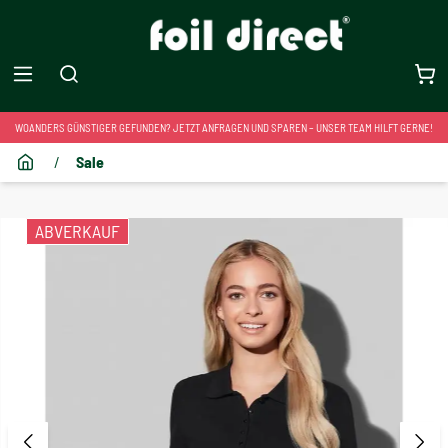
WOANDERS GÜNSTIGER GEFUNDEN? JETZT ANFRAGEN UND SPAREN – UNSER TEAM HILFT GERNE!
/
Sale
ABVERKAUF