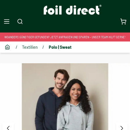
WOANDERS GÜNSTIGER GEFUNDEN? JETZT ANFRAGEN UND SPAREN – UNSER TEAM HILFT GERNE!
/
Textilien
/
Polo | Sweat